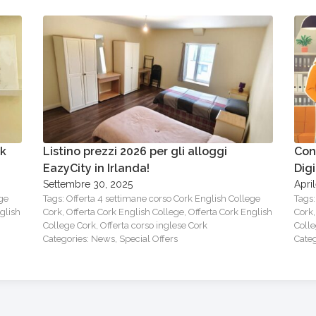
rk
Listino prezzi 2026 per gli alloggi
Con
EazyCity in Irlanda!
Dig
Settembre 30, 2025
Apri
ege
Tags:
Offerta 4 settimane corso Cork English College
Tags
glish
Cork
,
Offerta Cork English College
,
Offerta Cork English
Cork
College Cork
,
Offerta corso inglese Cork
Coll
Categories:
News
,
Special Offers
Cate