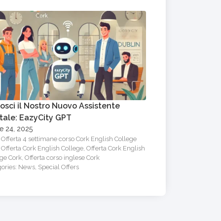
osci il Nostro Nuovo Assistente
Costruire Legam
itale: EazyCity GPT
Team di Cork in
le 24, 2025
Febbraio 13, 2025
:
Offerta 4 settimane corso Cork English College
Tags:
Offerta 4 sett
,
Offerta Cork English College
,
Offerta Cork English
Cork
,
Offerta Cork E
ege Cork
,
Offerta corso inglese Cork
College Cork
,
Offerta
gories:
News
,
Special Offers
Categories:
News
,
Sp