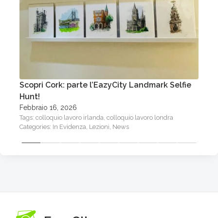
Scopri Cork: parte l’EazyCity Landmark Selfie
L
Hunt!
I
Febbraio 16, 2026
S
Tags:
colloquio lavoro irlanda
,
colloquio lavoro londra
T
Categories:
In Evidenza
,
Lezioni
,
News
C