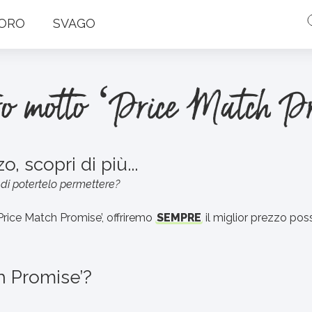
ORO
SVAGO
tro motto ‘Price Match P
, scopri di più...
o di potertelo permettere?
Price Match Promise’, offriremo
SEMPRE
il miglior prezzo poss
ch Promise’?