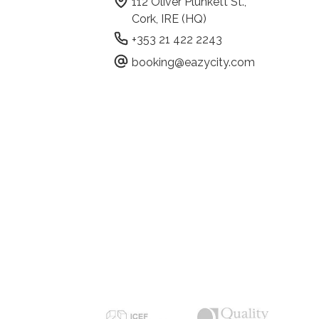
112 Oliver Plunkett St.,
Cork, IRE (HQ)
+353 21 422 2243
booking@eazycity.com