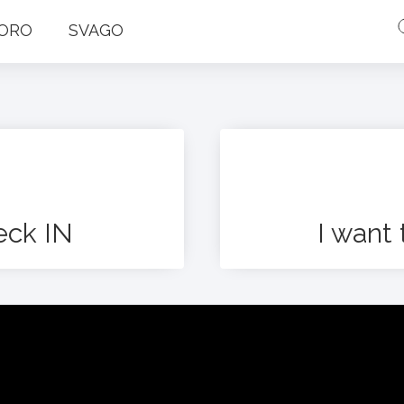
ORO
SVAGO
eck IN
I want