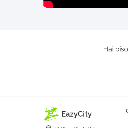
Hai bis
EazyCity