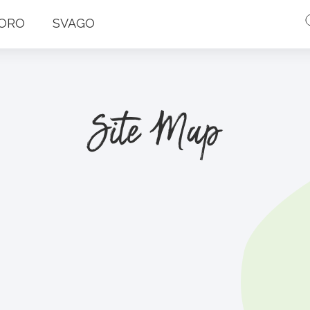
ORO
SVAGO
Site Map