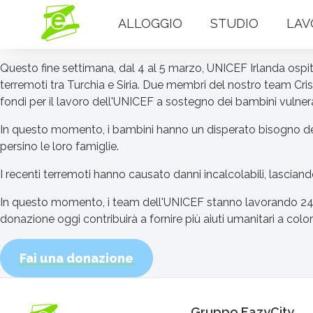
ALLOGGIO
STUDIO
LAV
Questo fine settimana, dal 4 al 5 marzo, UNICEF Irlanda ospite
terremoti tra Turchia e Siria. Due membri del nostro team Cris
fondi per il lavoro dell'UNICEF a sostegno dei bambini vulnerab
In questo momento, i bambini hanno un disperato bisogno del 
persino le loro famiglie.
I recenti terremoti hanno causato danni incalcolabili, lasciand
In questo momento, i team dell'UNICEF stanno lavorando 24
donazione oggi contribuirà a fornire più aiuti umanitari a col
Fai una donazione
Gruppo EazyCity