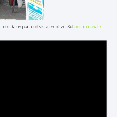
'estero da un punto di vista emotivo. Sul
nostro canale