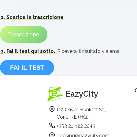
2. Scarica la trascrizione
Trascrizione
3. Fai il test qui sotto.
Riceverai il risultato via email.
FAI IL TEST
EazyCity
112 Oliver Plunkett St.,
Cork, IRE (HQ)
+353 21 422 2243
booking@eazycity.com