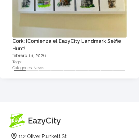
Cork: ¡Comienza el EazyCity Landmark Selfie
L
Hunt!
a
febrero 16, 2026
s
Tags:
T
Categories:
News
C
EazyCity
112 Oliver Plunkett St.,