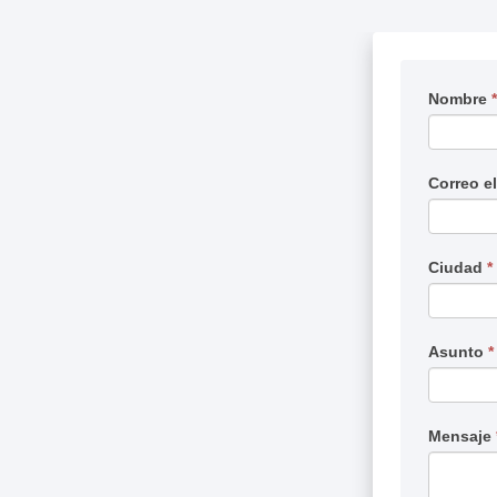
Solicitar
Nombre
Si
informac
eres
humano
deja
Correo e
este
campo
en
Ciudad
*
blanco.
Asunto
*
Mensaje