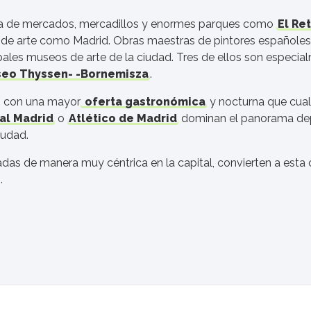
ena de mercados, mercadillos y enormes parques como
El Ret
ca de arte como Madrid. Obras maestras de pintores español
ipales museos de arte de la ciudad. Tres de ellos son especi
useo Thyssen- -Bornemisza
.
s con una mayor
oferta gastronómica
y nocturna que cualq
al Madrid
o
Atlético de Madrid
dominan el panorama depo
iudad.
adas de manera muy céntrica en la capital, convierten a esta 
.