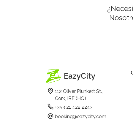
¿Necesi
Nosotro
EazyCity
112 Oliver Plunkett St.,
Cork, IRE (HQ)
+353 21 422 2243
booking@eazycity.com