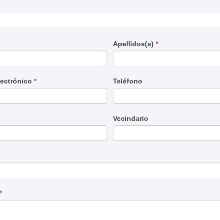
*
Apellidos(s)
*
ión
,
lectrónico
*
Teléfono
Vecindario
*