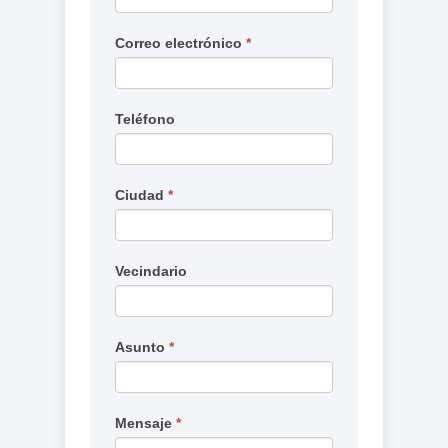
campo
en
Correo electrónico
*
blanco.
Teléfono
Ciudad
*
Vecindario
Asunto
*
Mensaje
*