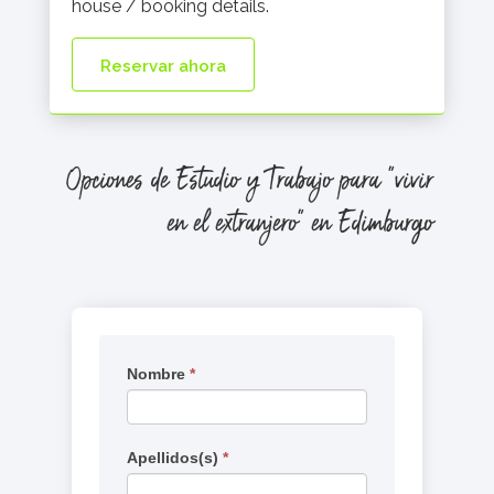
house / booking details.
Reservar ahora
Opciones de Estudio y Trabajo para "vivir
en el extranjero" en
Edimburgo
Solicitar
Nombre
*
Si
información
eres
humano,
deja
Apellidos(s)
*
este